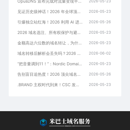
OpusDNS 宣布完成对流量变现平台 fruits.co 的核心收购，向“旧技术注册商”宣战
2026-05-23
见证历史级神话！2026 年全球顶级域名成交历史归档与价值白皮书
2026-05-23
引爆独立站红海！2026 利用 AI 进行域名批量筛选与智能批量报价（Outbound）全流程硬核指南
2026-05-26
2026 域名选注、所有权保护与避坑实用 FAQ（全网首发硬核指南）
2026-05-23
金额高达六位数的域名转让，为什么业内老手都在强制使用基于 RSP 预评估的托管服务？
2026-05-23
域名转移后解析会丢失吗？2026 独家起底：死守这三条红线，网站业务实现 0 宕机迁移
2026-06-02
“把音量调到11！”：Nordic Domain Days 2026 斯德哥尔摩峰会下周开幕，聚焦厚注册局转型
2026-05-23
告别盲目追热度！2026 顶尖域名经纪人联合预测：死守“清算价值”才是投资终极心法
2026-05-26
.BRAND 主权时代到来！CSC 发布《2026 域名趋势报告》：全球大型跨国企业最青睐的顶级域名后缀盘点
2026-05-23