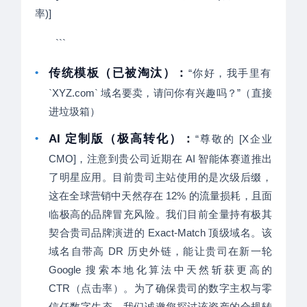
率)]
```
•
传统模板（已被淘汰）：
“你好，我手里有
`XYZ.com` 域名要卖，请问你有兴趣吗？”（直接
进垃圾箱）
•
AI 定制版（极高转化）：
“尊敬的 [X企业
CMO]，注意到贵公司近期在 AI 智能体赛道推出
了明星应用。目前贵司主站使用的是次级后缀，
这在全球营销中天然存在 12% 的流量损耗，且面
临极高的品牌冒充风险。我们目前全量持有极其
契合贵司品牌演进的 Exact-Match 顶级域名。该
域名自带高 DR 历史外链，能让贵司在新一轮
Google 搜索本地化算法中天然斩获更高的
CTR（点击率）。为了确保贵司的数字主权与零
信任数字生态，我们诚邀您探讨该资产的合规转