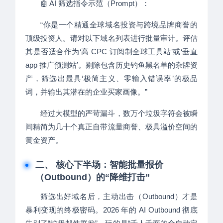
🤖 AI 筛选指令示范（Prompt）：
“你是一个精通全球域名投资与跨境品牌商誉的
顶级投资人。请对以下域名列表进行批量审计。评估
其是否适合作为‘高 CPC 订阅制全球工具站’或‘垂直
app 推广预测站’。剔除包含历史钓鱼黑名单的杂牌资
产，筛选出最具‘极简主义、零输入错误率’的极品
词，并输出其潜在的企业买家画像。”
经过大模型的严苛漏斗，数万个垃圾字符会被瞬
间精简为几十个真正自带流量商誉、极具溢价空间的
黄金资产。
二、 核心下半场：智能批量报价
（Outbound）的“降维打击”
筛选出好域名后，主动出击（Outbound）才是
暴利变现的终极密码。2026 年的 AI Outbound 彻底