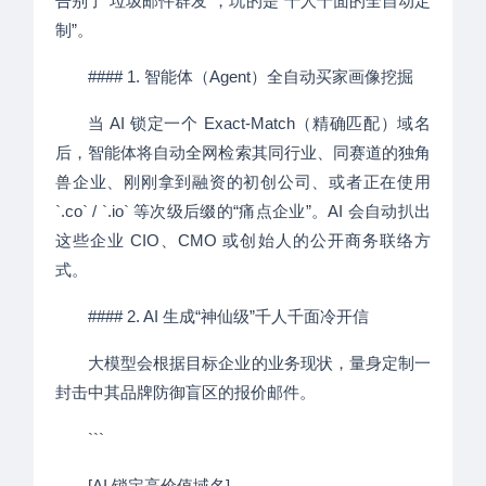
告别了“垃圾邮件群发”，玩的是“千人千面的全自动定
制”。
#### 1. 智能体（Agent）全自动买家画像挖掘
当 AI 锁定一个 Exact-Match（精确匹配）域名
后，智能体将自动全网检索其同行业、同赛道的独角
兽企业、刚刚拿到融资的初创公司、或者正在使用
`.co` / `.io` 等次级后缀的“痛点企业”。AI 会自动扒出
这些企业 CIO、CMO 或创始人的公开商务联络方
式。
#### 2. AI 生成“神仙级”千人千面冷开信
大模型会根据目标企业的业务现状，量身定制一
封击中其品牌防御盲区的报价邮件。
```
[AI 锁定高价值域名]