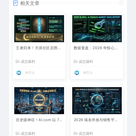
相关文章
王者归来！天涯社区启用全新域名正式回归，一代人的青春如何重构数字资产主权？
数据复盘：2026 年惊心动魄的 AI 域名扫货清单！六位数硬通货跨入全自动化“建仓时代”
成交爆料
成交爆料
米巴士
米巴士
历史级神话！AI.com 以 7000 万美元天价成交，问鼎全球数字资产“机王”
2026 域名停放与销售平台大比拼：Atom、Sedo 与 Afternic 谁能帮你榨干流量、曝光翻倍？
成交爆料
成交爆料