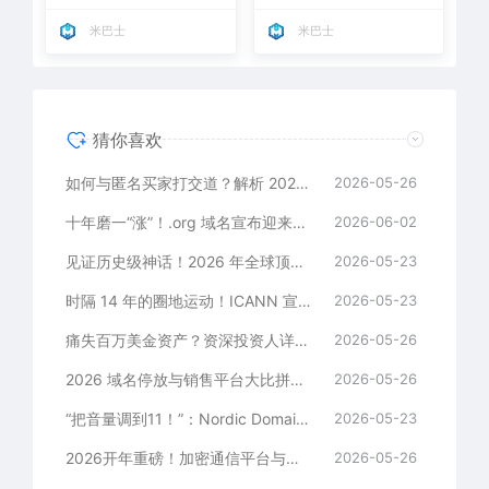
米巴士
米巴士
猜你喜欢
如何与匿名买家打交道？解析 2026 年 Exact-Match 高端域名谈判中的隐私保护与定价博弈
2026-05-26
十年磨一“涨”！.org 域名宣布迎来首次价格调整，企业与非营利组织如何锁死成本？
2026-06-02
见证历史级神话！2026 年全球顶级域名成交历史归档与价值白皮书
2026-05-23
时隔 14 年的圈地运动！ICANN 宣布 2026 轮次新通用顶级域名（gTLDs）全球申请窗口正式开启
2026-05-23
痛失百万美金资产？资深投资人详解：如何避免因“自动续费失败”失去高价域名
2026-05-26
2026 域名停放与销售平台大比拼：Atom、Sedo 与 Afternic 谁能帮你榨干流量、曝光翻倍？
2026-05-26
“把音量调到11！”：Nordic Domain Days 2026 斯德哥尔摩峰会下周开幕，聚焦厚注册局转型
2026-05-23
2026开年重磅！加密通信平台与海外少儿足球俱乐部联手扫货，批量收购一打“顶级终端域名”
2026-05-26