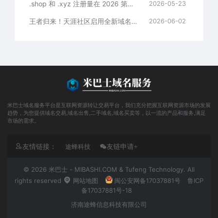
.shop 和 .xyz 注册量在 2026 第一季度大洗牌，企业电商出海到底该选哪个后缀？
2026-05-23
王者归来！天涯社区启用全新域名正式回归，一代人的青春如何重构数字资产主权？
2026-06-02
米巴士域名服务平台是互联网资源转让交易平台，我们充分把握互联网资源市场的发展
趋势，为您提供域名交易,域名出售,二手域名,域名买卖等，以一流的产品和服务,满足
市场的需求。
友情链接：
途蜂科技
友链申请+
© 2026 米巴士 - MIBASHI.COM & Tufeng Technology. All
rights reserved
网站地图
闽公安网备17037881号
鲁ICP
备17037881号-18
济南途蜂信息科技有限公司