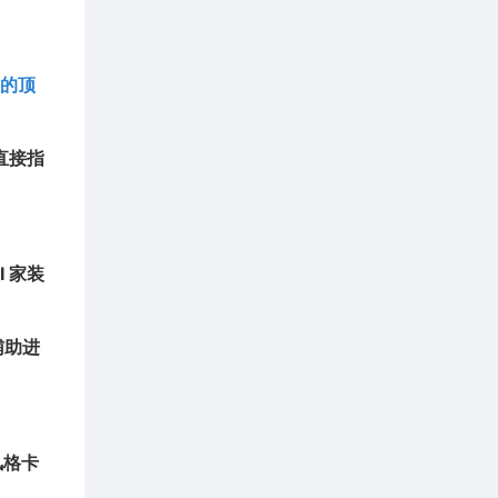
索的顶
直接指
I 家装
辅助进
风格卡