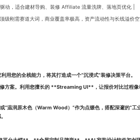
| 变现驱动，适合建材导购、装修 Affiliate 流量洗牌、落地页优化 |
双拼.com) | 顶级刚需赛道大词，商业覆盖率极高，资产流动性与长线溢价
。建议利用您的全栈能力，将其打造成一个“沉浸式”装修决策平台。
的装修方案。利用您擅长的 **Streaming UI**，让报价对比过程
ay）”或“温润原木色（Warm Wood）”作为点缀色，搭配深邃的“工
感。