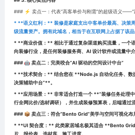
## 3. 核心卖点内容
### ⚡ 卖点一：代表“高客单价与刚需”的超级语义——“家装修” 
* **语义红利：** 装修是家庭支出中客单价最高、决策周期
级流量资产。拥有此域名，相当于在互联网上占据了该品
* **商业价值：** 相比于通过复杂渠道购买流量，一
向装修行业，是任何装修服务商、AI 设计软件或流量中
### 🤖 卖点二：完美咬合“AI 驱动的空间设计中台”
* **技术契合：** 结合您在 **Node.js 自动化任务
决策辅助中台”**。
* **应用场景：** 非常适合打造一个 **“装修任务处理中
行全网比价/选材调研），并生成装修预算表，后端通过
### 📦 卖点三：符合“Bento Grid”美学与空间可视化布
* **UI 契合度：** 此类家居域名极其适合 **Ben
片、报价表、选材库、施工进度。