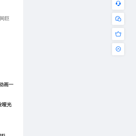
空间巨
像动画一
业哑光