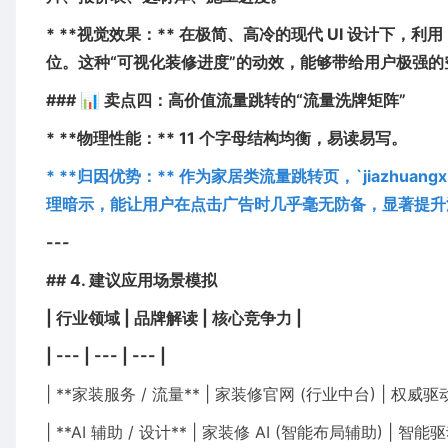
* **视觉效果：** 在极简、高冷的现代 UI 设计下，利用
位。这种“可视化装修进度”的动效，能够带给用户极强
### 📊 卖点四：高价值流量跳转的“流量洗牌矩阵”
* **物理性能：** 11 个字母结构均衡，易读易写。
* **归因优势：** 作为家居类流量跳转页，`jiazhua
理暗示，能让用户在点击广告时几乎毫无防备，显著提升流量的
---
## 4. 建议应用场景模拟
| 行业领域 | 品牌解读 | 核心竞争力 |
| --- | --- | --- |
| **家装服务 / 流量** | 家装修官网 (行业中台) |
| **AI 辅助 / 设计** | 家装修 AI (智能布局辅助)