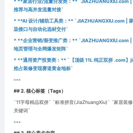
* **家居行业/流量分发类：** `JIAZHUANGXIU
推荐与高并发流量对接`
* **AI 设计/辅助工具类：** `JIAZHUANGXIU.
染接口与自动化选材交付`
* **企业营销/裂变推广类：** `JIAZHUANGXI
地页管理与全网爆发矩阵`
* **通用资产投资类：** `【顶级 11L 纯正双拼 .com】
抢占装修变现赛道黄金地标`
---
## 2. 核心标签（Tags）
`11字母精品双拼` `标准拼音(JiaZhuangXiu)` `家居装
关键词`
---