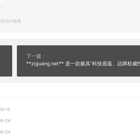
买！
议您自行核查
下一篇：
**ziguang.net** 是一款极具“科技底蕴、品牌权威性
05-15
05-24
05-24