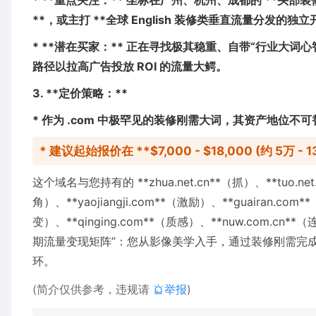
* **重点关注：** 坐标在广州、杭州、成都的 **头部装
**，或主打 **全球 English 装修类垂直流量分发的独立
* **潜在买家：** 正在寻找极其稳重、自带“行业大
路径以拉高广告投放 ROI 的流量大鳄。
3. **定价策略：**
* 作为 .com 中极罕见的装修刚需大词，其资产地位不
* 建议起始报价在 **$7,000 - $18,000 (约 5万 - 
这个域名与您持有的 **zhua.net.cn**（抓）、**tuo.net.
角）、**yaojiangji.com**（激励）、**guairan.com
变）、**qinging.com**（质感）、**nuw.com.cn
期流量变现矩阵”：您从影像美学入手，通过装修刚需完成
环。
(简介仅供参考，违规请
举报
)