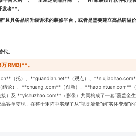
修平台大鳄**、**全屋定制品牌商**、**AI 家装设计软件初创
开发者**。
词心智”且具备品牌升级诉求的装修平台，或者是需要建立高品牌溢
可替代。
13万 RMB)**。
cn**（托）、**guandian.net**（观点）、**niujiaohao.com
**（结论）、**chuangi.com**（创新）、**haopintuan.com**
**（连接）及 **yishuzhao.com**（影像）共同构成了一套“覆盖全
高客单变现，在整个矩阵中实现了从“视觉流量”到“实体变现”的