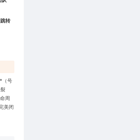
团队
价跳转
**（号
（裂
生命周
完美闭