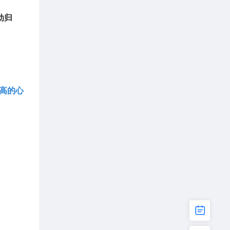
动归
极高的心