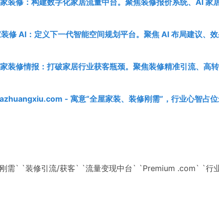
.com | 家装修：构建数字化家居流量中台。聚焦装修报价系统、AI 家
com | 家装修 AI：定义下一代智能空间规划平台。聚焦 AI 布局建议、
U.com | 家装修情报：打破家居行业获客瓶颈。聚焦装修精准引流、高
jiazhuangxiu.com - 寓意“全屋家装、装修刚需”，行业心智占
修刚需` `装修引流/获客` `流量变现中台` `Premium .com` `