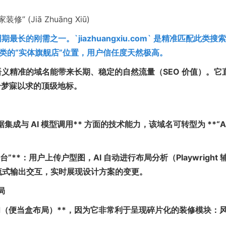
(Jiā Zhuāng Xiū)
最长的刚需之一。`jiazhuangxiu.com` 是精准匹配此类搜
类的“实体旗舰店”位置，用户信任度天然极高。
个语义精准的域名能带来长期、稳定的自然流量（SEO 价值）。它
介梦寐以求的顶级地标。
、数据集成与 AI 模型调用** 方面的技术能力，该域名可转型为 **“A
台”**：用户上传户型图，AI 自动进行布局分析（Playwright 
流式输出交互，实时展现设计方案的变更。
局
to Grid（便当盒布局）**，因为它非常利于呈现碎片化的装修模块：