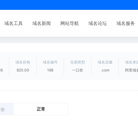
域名工具
域名新闻
网站导航
域名论坛
域名服务
域名价格
域名编号
交易类型
域名后缀
域名来
26
820.00
168
一口价
.com
阿里域
正常
安全