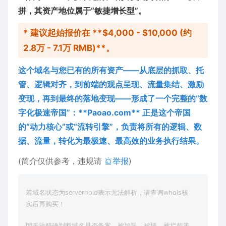
拼，其资产地位属于“敏捷增长型”。
* 建议起始报价在 **$4,000 - $10,000 (约
2.8万 - 7.1万 RMB)**。
这个域名与您已有的所有资产——从底层的抓取、托
管、逻辑对齐，到前端的观点呈现、流量集结、激励
变现，再到最终的落地变现——形成了一个完整的“数
字化极速帝国”：**Paoao.com** 正是这个帝国
的“动力核心”或“流转引擎”，负责将所有的逻辑、数
据、流量，转化为最极速、最高效的业务执行结果。
(简介仅供参考，违规请
举报
)
若域名状态为serverhold表示无法解析，请查询whois核
实后再购买！
因无法精确判断域名是否备案、被加黑，被墙、被拦截等