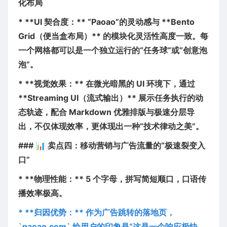
化布局
* **UI 契合度：** “Paoao”的灵动感与 **Bento
Grid（便当盒布局）** 的模块化灵活性高度一致。每
一个网格都可以是一个独立运行的“任务球”或“创意泡
泡”。
* **视觉效果：** 在微光暗黑的 UI 环境下，通过
**Streaming UI（流式输出）** 展示任务执行的动
态轨迹，配合 Markdown 优雅排版与极速分层导
出，不仅体现效率，更体现出一种“技术律动之美”。
### 📊 卖点四：移动营销与广告流量的“极速裂变入
口”
* **物理性能：** 5 个字母，拼写简短顺口，口语传
播效率极高。
* **归因优势：** 作为广告跳转的落地页，
`paoao.com` 给用户的印象是“这是一个响应极快、