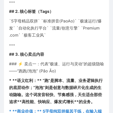
---
## 2. 核心标签（Tags）
`5字母精品双拼` `标准拼音(PaoAo)` `极速运行/爆
发` `自动化执行平台` `流量/创意引擎` `Premium
.com` `极客工业风`
---
## 3. 核心卖点内容
### ⚡ 卖点一：代表“极速、运行与灵动”的超级隐喻
——“跑跑/泡泡” (Pǎo Āo)
* **语义红利：** “跑”是脚本、流量、业务逻辑执行
的底层动作；“泡泡”则是创意与数据碎片化生成的生
动隐喻。这个词发音轻快、节奏感强，天生适合那些
追求**高性能、快响应、爆发式增长**的业务。
* **商业价值：** 5字母纯双拼极其干练，在输入端